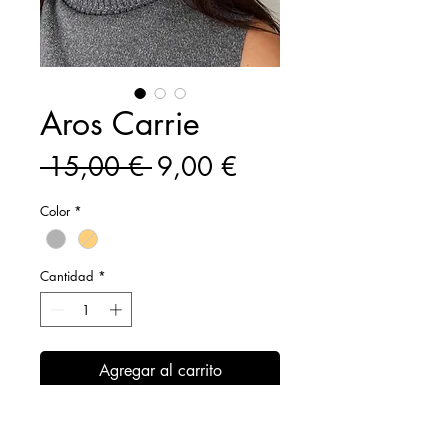
Aros Carrie
Precio
Precio
 15,00 € 
9,00 €
de
Color
*
oferta
Cantidad
*
Agregar al carrito
Realizar compra