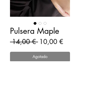
Pulsera Maple
Precio
Precio
 14,00 € 
10,00 €
de
oferta
Agotado
Acero inoxidable.
goldiesbyro@gmail.com